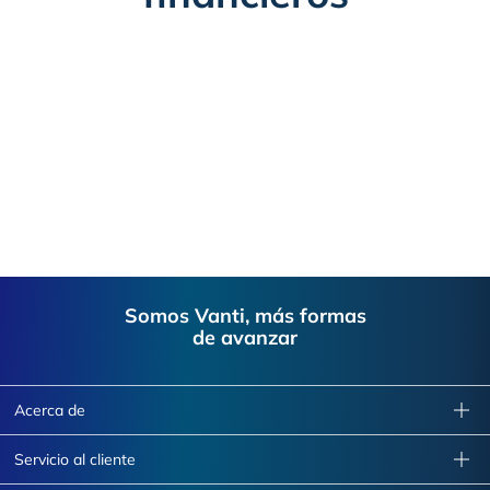
Footer
Somos Vanti, más formas
de avanzar
Acerca de
Servicio al cliente