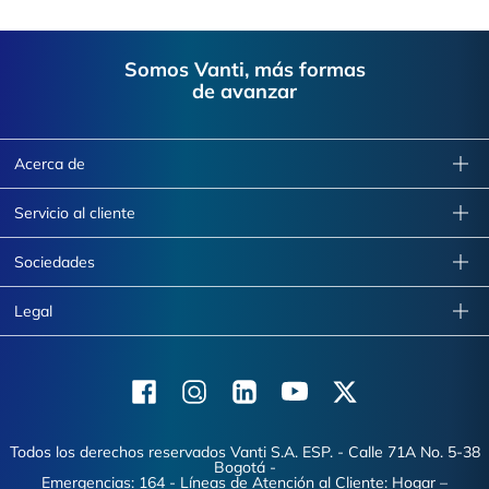
Footer
Somos Vanti, más formas
de avanzar
Acerca de
Servicio al cliente
Sociedades
Legal
Facebook
Instagram
Linkedin
Youtube
X (Twitter)
Todos los derechos reservados Vanti S.A. ESP. - Calle 71A No. 5-38
Bogotá -
Emergencias: 164 - Líneas de Atención al Cliente: Hogar –