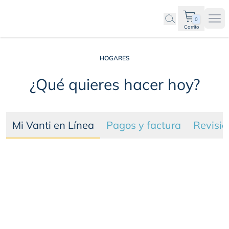
0
Ope
Carrito
Trámites y ayuda
HOGARES
¿Qué quieres hacer hoy?
Mi Vanti en Línea
Pagos y factura
Revisió