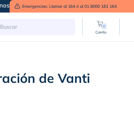
nos
Emergencias: Llamar al 164 ó al 01 8000 181 164
0
Carrito
ración de Vanti