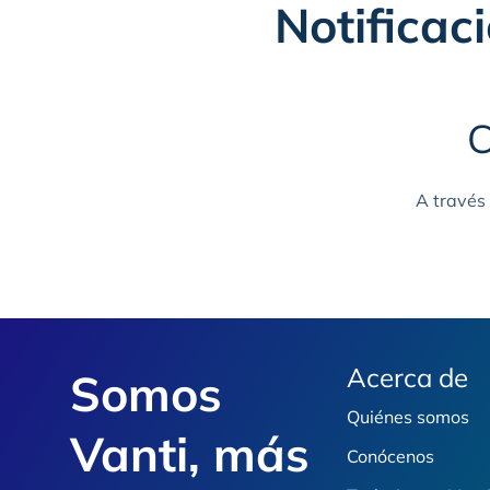
Notificac
C
A través
Footer
Acerca de
Somos
Quiénes somos
Vanti, más
Conócenos