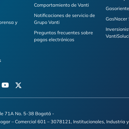
i
Comportamiento de Vanti
Gasoriente
Notificaciones de servicio de
GasNacer 
prensa y
Grupo Vanti
Inversionis
Preguntas frecuentes sobre
VantiSoluc
pagos electrónicos
s
n
youtube
twitter
lle 71A No. 5-38 Bogotá -
Hogar – Comercial 601 – 3078121, Institucionales, Industri