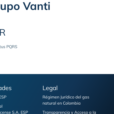
rupo Vanti
QR
 tus PQRS
ades
Legal
 ESP
Régimen Jurídico del gas
natural en Colombia
al
cense S.A. ESP
Transparencia y Acceso a la