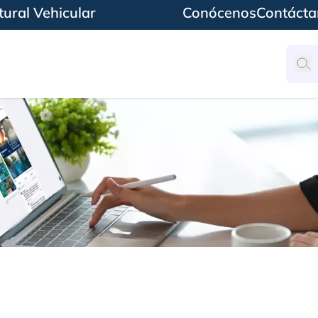
ural Vehicular
Conócenos
Contácta