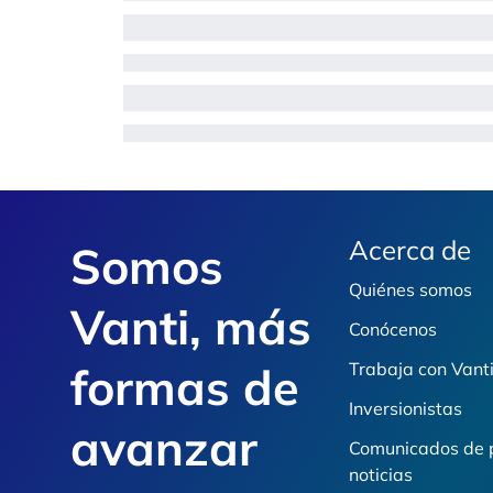
Footer
Acerca de
Somos
Quiénes somos
Vanti, más
Conócenos
formas de
Trabaja con Vant
Inversionistas
avanzar
Comunicados de 
noticias