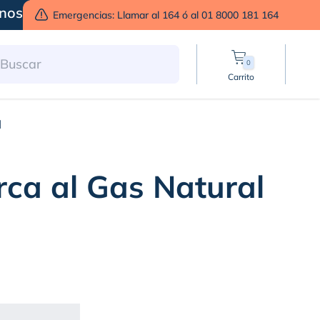
nos
Emergencias: Llamar al 164 ó al 01 8000 181 164
0
Carrito
l
erca al Gas Natural