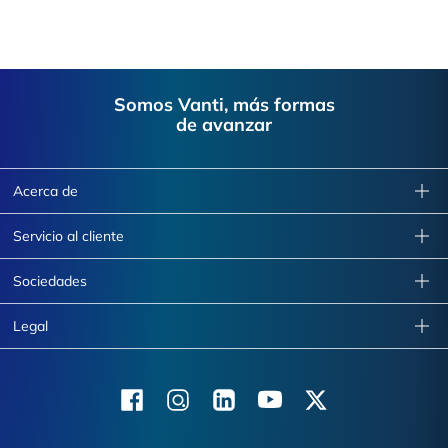
Footer
Somos Vanti, más formas
de avanzar
Acerca de
Servicio al cliente
Sociedades
Legal
Facebook
Instagram
Linkedin
Youtube
X (Twitter)