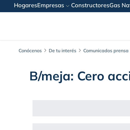
Hogares
Empresas
Constructores
Gas Nat
Conócenos
De tu interés
Comunicados prensa
B/meja: Cero acci