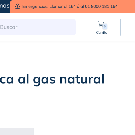
nos
Emergencias: Llamar al 164 ó al 01 8000 181 164
0
Carrito
rca al gas natural