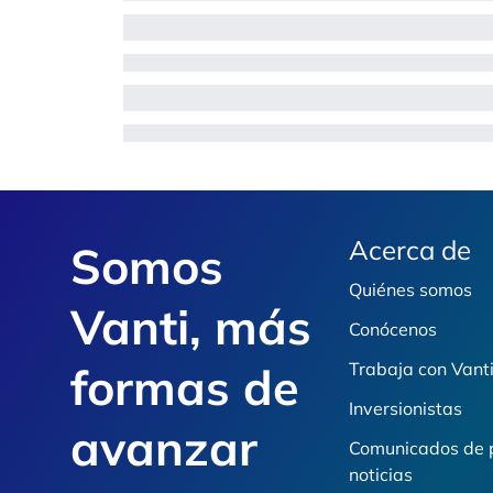
Footer
Acerca de
Somos
Quiénes somos
Vanti, más
Conócenos
formas de
Trabaja con Vant
Inversionistas
avanzar
Comunicados de 
noticias