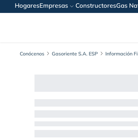
Hogares
Empresas
Constructores
Gas Nat
Conócenos
Gasoriente S.A. ESP
Información F
EF Separados Gasor