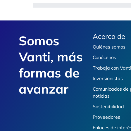
Footer
Acerca de
Somos
Quiénes somos
Vanti, más
Conócenos
formas de
Trabaja con Vant
Inversionistas
avanzar
Comunicados de 
noticias
Sostenibilidad
Proveedores
Enlaces de interé