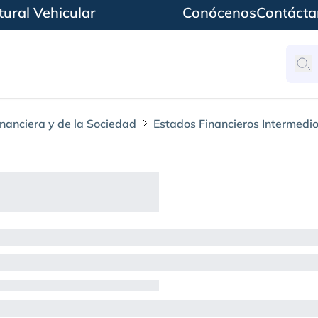
ural Vehicular
Conócenos
Contácta
inanciera y de la Sociedad
Estados Financieros Intermedi
iente S.A. E.S.P. al 