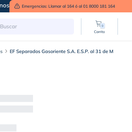
nos
Emergencias: Llamar al 164 ó al 01 8000 181 164
0
Carrito
os
EF Separados Gasoriente S.A. E.S.P. al 31 de Marzo 20
31 de Marzo 2024 - R 