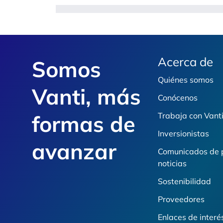
Footer
Acerca de
Somos
Quiénes somos
Vanti, más
Conócenos
formas de
Trabaja con Vant
Inversionistas
avanzar
Comunicados de 
noticias
Sostenibilidad
Proveedores
Enlaces de interé