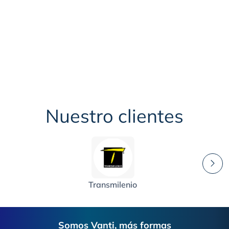
Camión Scania
Nuestro clientes
Transmilenio
Footer
Somos Vanti, más formas