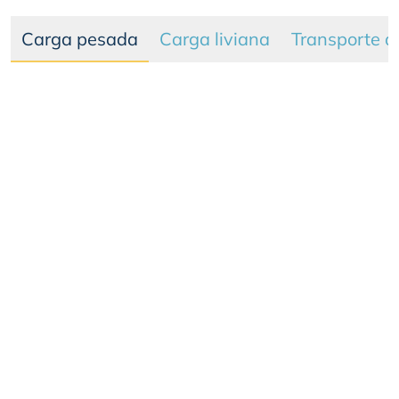
Carga pesada
Carga liviana
Transporte d
Vehículos de carga superior a 10.5 ton entre los cuales
podemos encontrar: Camiones Sencillos, Minimulas,
Doble troques y Tractocamiones.
Camión Sitrak