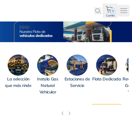
0
Ope
Carrito
Flota de vehículos dedic
La selección
Instala Gas
Estaciones de
Flota Dedicada
Revi
que más rinde
Natural
Servicio
Gas
Vehicular
Ve