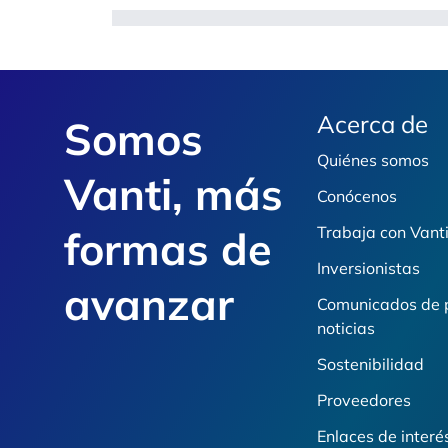
Footer
Acerca de
Somos
Quiénes somos
Vanti, más
Conócenos
formas de
Trabaja con Vant
Inversionistas
avanzar
Comunicados de 
noticias
Sostenibilidad
Proveedores
Enlaces de interé