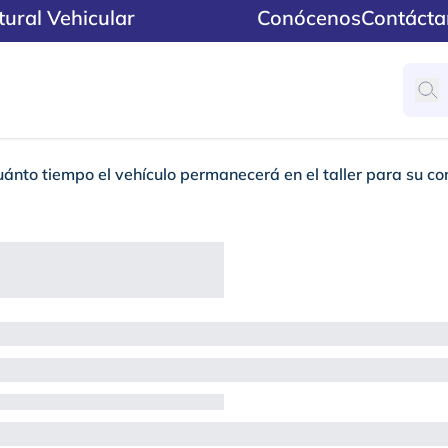
ural Vehicular
Conócenos
Contácta
uánto tiempo el vehículo permanecerá en el taller para su co
vehículo permanecerá 