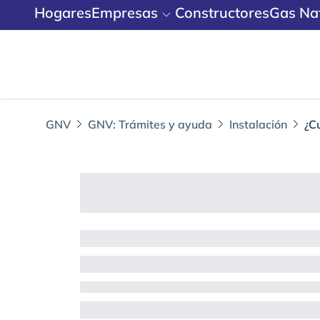
Hogares
Empresas
Constructores
Gas Nat
GNV
GNV: Trámites y ayuda
Instalación
¿C
¿Cuánto tiempo el 