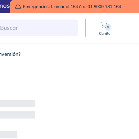
nos
Emergencias: Llamar al 164 ó al 01 8000 181 164
0
Carrito
nversión?
en el taller para su c