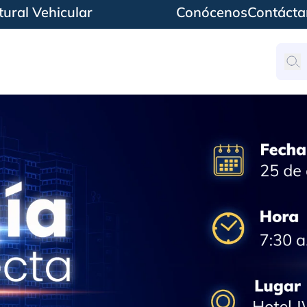
ural Vehicular
Conócenos
Contácta