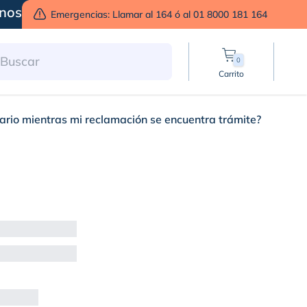
nos
Emergencias: Llamar al 164 ó al 01 8000 181 164
0
Carrito
iario mientras mi reclamación se encuentra trámite?
 natural domiciliario