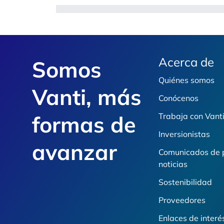
Footer
Acerca de
Somos
Quiénes somos
Vanti, más
Conócenos
formas de
Trabaja con Vant
Inversionistas
avanzar
Comunicados de 
noticias
Sostenibilidad
Proveedores
Enlaces de interé