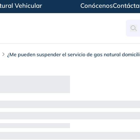
ural Vehicular
Conócenos
Contácta
¿Me pueden suspender el servicio de gas natural domicil
er el servicio de gas