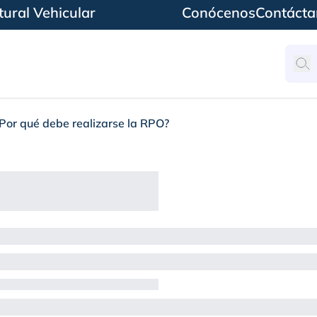
ural Vehicular
Conócenos
Contácta
Por qué debe realizarse la RPO?
izarse la RPO?