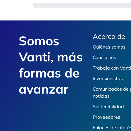
Footer
Acerca de
Somos
Quiénes somos
Vanti, más
Conócenos
formas de
Trabaja con Vant
Inversionistas
avanzar
Comunicados de 
noticias
Sostenibilidad
Proveedores
Enlaces de interé