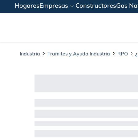
Hogares
Empresas
Constructores
Gas Nat
Industria
Tramites y Ayuda Industria
RPO
¿
¿Por qué debe real