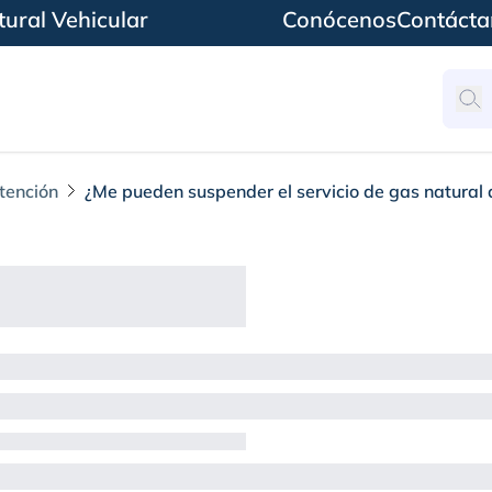
ural Vehicular
Conócenos
Contácta
tención
¿Me pueden suspender el servicio de gas natural 
er el servicio de gas