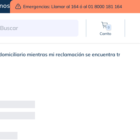
nos
Emergencias: Llamar al 164 ó al 01 8000 181 164
0
Carrito
domiciliario mientras mi reclamación se encuentra trámite?
 natural domiciliario