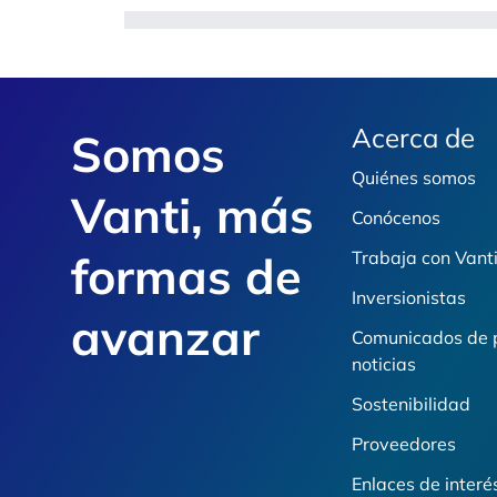
Footer
Acerca de
Somos
Quiénes somos
Vanti, más
Conócenos
formas de
Trabaja con Vant
Inversionistas
avanzar
Comunicados de 
noticias
Sostenibilidad
Proveedores
Enlaces de interé