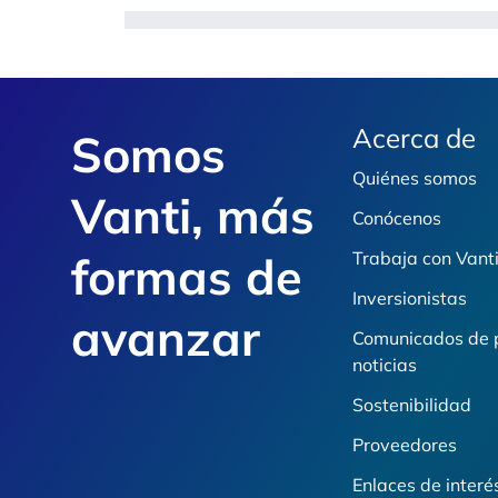
Footer
Acerca de
Somos
Quiénes somos
Vanti, más
Conócenos
formas de
Trabaja con Vant
Inversionistas
avanzar
Comunicados de 
noticias
Sostenibilidad
Proveedores
Enlaces de interé