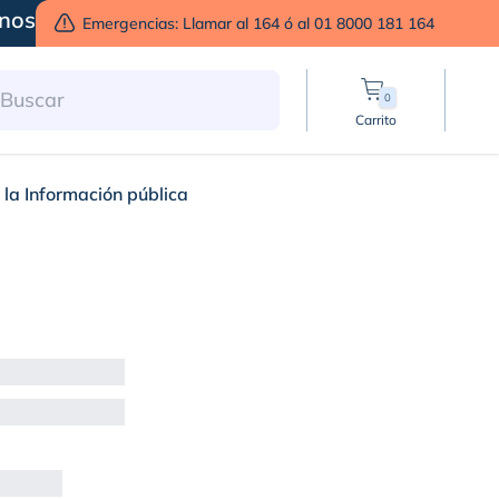
nos
Emergencias: Llamar al 164 ó al 01 8000 181 164
0
Carrito
 la Información pública
mación pública