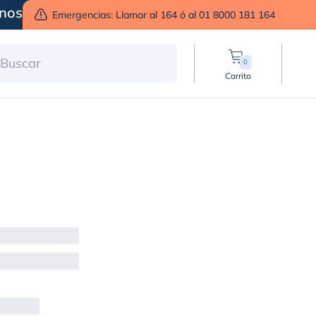
nos
Emergencias: Llamar al 164 ó al 01 8000 181 164
0
Carrito
ción con alguien exter