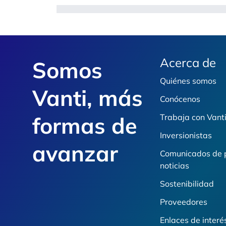
Footer
Acerca de
Somos
Quiénes somos
Vanti, más
Conócenos
formas de
Trabaja con Vant
Inversionistas
avanzar
Comunicados de 
noticias
Sostenibilidad
Proveedores
Enlaces de interé