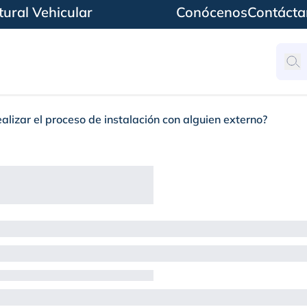
ural Vehicular
Conócenos
Contácta
alizar el proceso de instalación con alguien externo?
 el proceso de instala