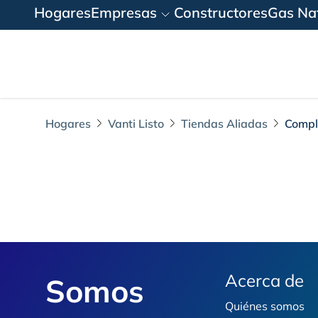
Hogares
Empresas
Constructores
Gas Nat
Hogares
Vanti Listo
Tiendas Aliadas
Compl
Complementos del
Footer
Acerca de
Somos
Quiénes somos