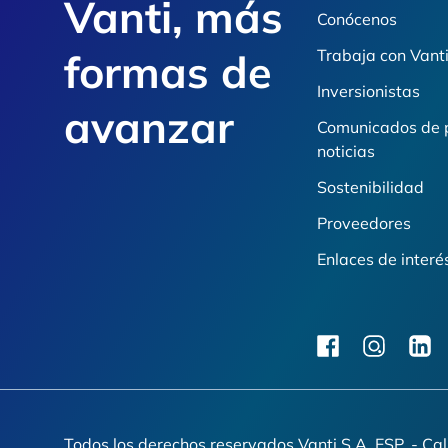
Vanti, más
Conócenos
formas de
Trabaja con Vant
Inversionistas
avanzar
Comunicados de 
noticias
Sostenibilidad
Proveedores
Enlaces de interé
facebook
instagram
linkedi
Todos los derechos reservados Vanti S.A. ESP. - Ca