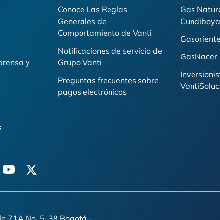
Conoce Las Reglas
Gas Natur
Generales de
Cundiboya
i
Comportamiento de Vanti
Gasoriente
Notificaciones de servicio de
GasNacer 
prensa y
Grupo Vanti
Inversionis
Preguntas frecuentes sobre
VantiSoluc
pagos electrónicos
s
n
youtube
twitter
lle 71A No. 5-38 Bogotá -