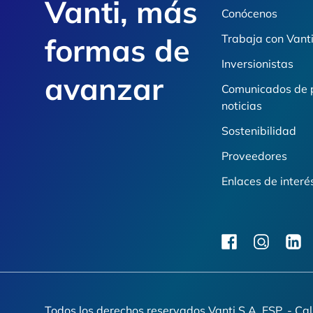
Vanti, más
Conócenos
formas de
Trabaja con Vant
Inversionistas
avanzar
Comunicados de 
noticias
Sostenibilidad
Proveedores
Enlaces de interé
facebook
instagram
linkedi
Todos los derechos reservados Vanti S.A. ESP. - Ca