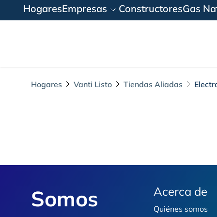
Hogares
Empresas
Constructores
Gas Nat
Hogares
Vanti Listo
Tiendas Aliadas
Electr
Electro - GNC S.A.
Footer
Acerca de
Somos
Quiénes somos