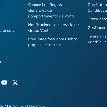
Conoce Las Reglas
Gas Natur
Generales de
Cundiboya
i
Comportamiento de Vanti
Gasoriente
Notificaciones de servicio de
GasNacer 
prensa y
Grupo Vanti
Inversionis
Preguntas frecuentes sobre
VantiSoluc
pagos electrónicos
s
n
youtube
twitter
lle 71A No. 5-38 Bogotá -