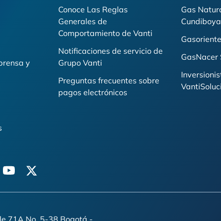
Conoce Las Reglas
Gas Natur
Generales de
Cundiboya
i
Comportamiento de Vanti
Gasoriente
Notificaciones de servicio de
GasNacer 
prensa y
Grupo Vanti
Inversionis
Preguntas frecuentes sobre
VantiSoluc
pagos electrónicos
s
n
youtube
twitter
lle 71A No. 5-38 Bogotá -