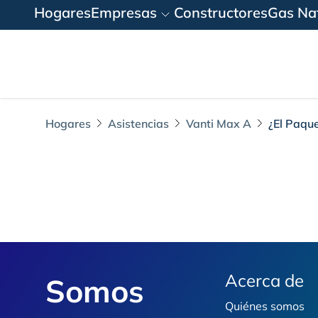
Hogares
Empresas
Constructores
Gas Nat
Hogares
Asistencias
Vanti Max A
¿El Paque
¿El Paquete de Asis
Footer
Acerca de
Somos
Quiénes somos