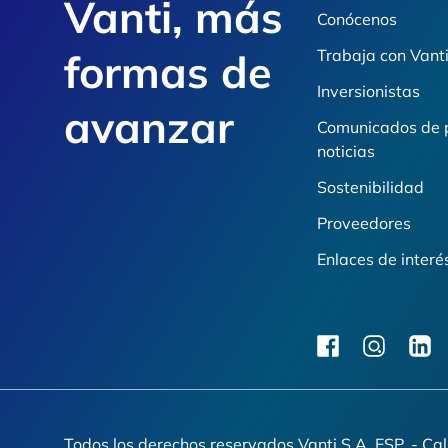
Vanti, más
Conócenos
formas de
Trabaja con Vant
Inversionistas
avanzar
Comunicados de 
noticias
Sostenibilidad
Proveedores
Enlaces de interé
facebook
instagram
linkedi
Todos los derechos reservados Vanti S.A. ESP. - Ca