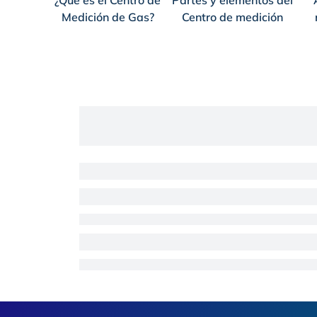
¿Qué es el Centro de
Partes y elementos del
Medición de Gas?
Centro de medición
Footer