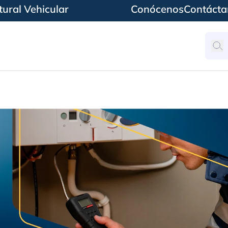
ural Vehicular
Conócenos
Contácta