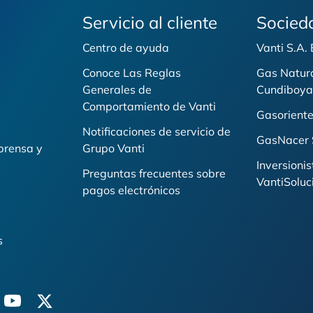
Servicio al cliente
Socied
Centro de ayuda
Vanti S.A.
Conoce Las Reglas
Gas Natur
Generales de
Cundiboya
i
Comportamiento de Vanti
Gasoriente
Notificaciones de servicio de
GasNacer 
prensa y
Grupo Vanti
Inversionis
Preguntas frecuentes sobre
VantiSoluc
pagos electrónicos
s
n
youtube
twitter