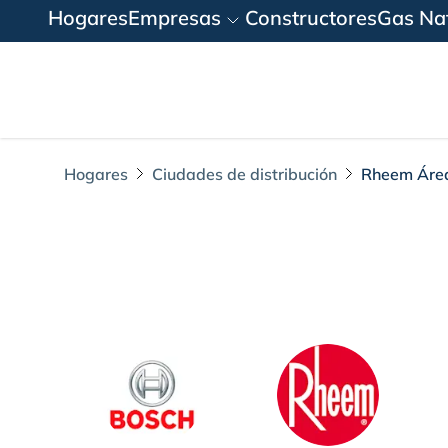
Hogares
Empresas
Constructores
Gas Nat
Hogares
Ciudades de distribución
Rheem Área
Rheem Área de En