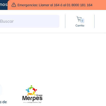
nos
Emergencias: Llamar al 164 ó al 01 8000 181 164
0
Carrito
s
a de