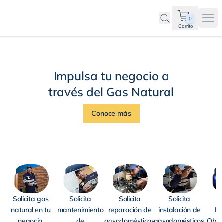
0
Ope
Carrito
Comercio
Impulsa tu negocio a
través del Gas Natural
Conoce más
Solicita gas
Solicita
Solicita
Solicita
R
natural en tu
mantenimiento
reparación de
instalación de
Pe
negocio.
de
gasodomésticos.
gasodomésticos.
Obli