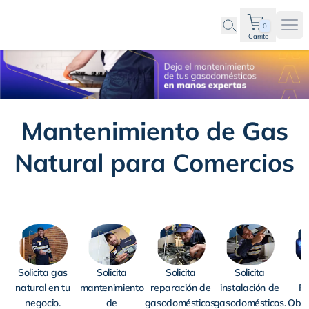
0
Ope
Carrito
Mantenimiento de Gas
Natural para Comercios
Solicita gas
Solicita
Solicita
Solicita
R
natural en tu
mantenimiento
reparación de
instalación de
Pe
negocio.
de
gasodomésticos.
gasodomésticos.
Obli