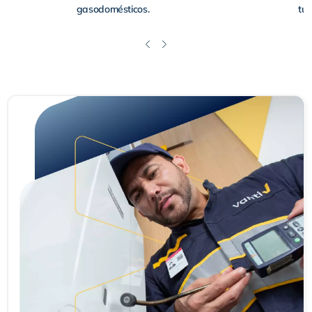
gasodomésticos.
tu 