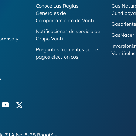
Conoce Las Reglas
Gas Natur
Generales de
Cundiboya
i
Comportamiento de Vanti
Gasoriente
Notificaciones de servicio de
GasNacer 
prensa y
Grupo Vanti
Inversionis
Preguntas frecuentes sobre
VantiSoluc
pagos electrónicos
s
n
youtube
twitter
lle 71A No. 5-38 Bogotá -