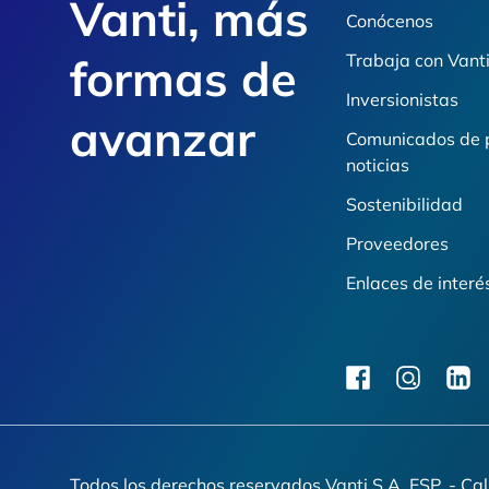
Vanti, más
Conócenos
formas de
Trabaja con Vant
Inversionistas
avanzar
Comunicados de 
noticias
Sostenibilidad
Proveedores
Enlaces de interé
facebook
instagram
linkedi
Todos los derechos reservados Vanti S.A. ESP. - Ca