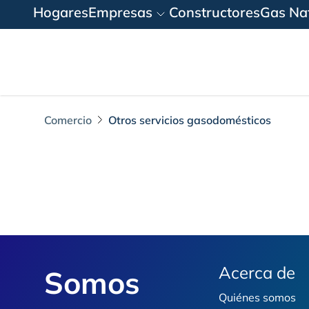
Hogares
Empresas
Constructores
Gas Nat
Comercio
Otros servicios gasodomésticos
Otros Servicios pa
Footer
Acerca de
Somos
Quiénes somos