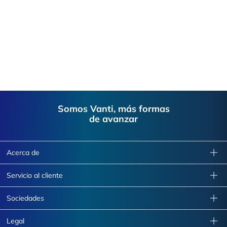
VANTI S.A. ESP.
SOACHA
VANTI S.A. ESP.
VIOTA
Footer
Somos Vanti, más formas
de avanzar
Acerca de
Servicio al cliente
Sociedades
Legal