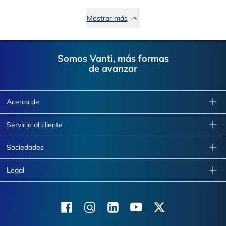
Mostrar más
Footer
Somos Vanti, más formas
de avanzar
Acerca de
Servicio al cliente
Sociedades
Legal
Facebook
Instagram
Linkedin
Youtube
X (Twitter)