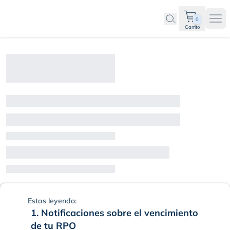
0
Ope
Carrito
Proceso de la RPO Comer
Estas leyendo:
1. Notificaciones sobre el vencimiento
de tu RPO