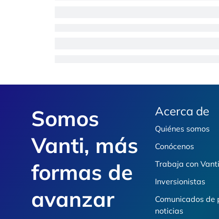
Footer
Acerca de
Somos
Quiénes somos
Vanti, más
Conócenos
formas de
Trabaja con Vant
Inversionistas
avanzar
Comunicados de 
noticias