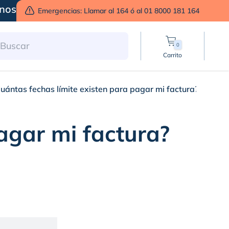
nos
Emergencias: Llamar al 164 ó al 01 8000 181 164
0
Carrito
uántas fechas límite existen para pagar mi factura?
agar mi factura?