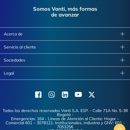
Footer
Somos Vanti, más formas
de avanzar
Acerca de
Servicio al cliente
Sociedades
Legal
Facebook
Instagram
Linkedin
Youtube
X (Twitter)
Todos los derechos reservados Vanti S.A. ESP. - Calle 71A No. 5-38
Bogotá -
Emergencias: 164 - Líneas de Atención al Cliente: Hogar –
Comercial 601 – 3078121, Institucionales, Industria y GNV: 601 -
7053256