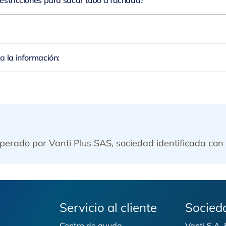
restricciones para sacar tubo a fachada?
tos casos suele requerirse tiro forzado con una ruta permitida por copropiedad; sin es
comunal o tubo a fachada) es viable en tu caso.
a la información:
operado por Vanti Plus SAS, sociedad identificada con 
Servicio al cliente
Socied
Centro de ayuda
Vanti S.A.