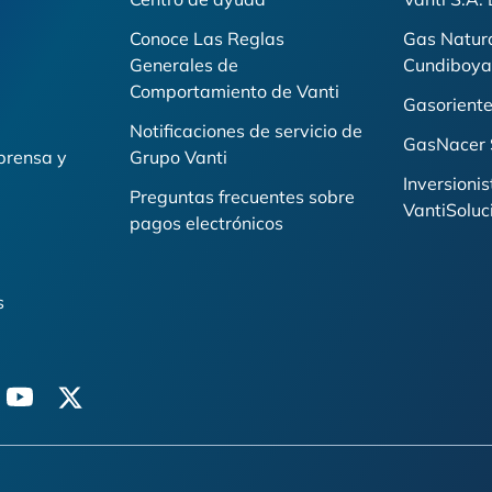
Conoce Las Reglas
Gas Natur
Generales de
Cundiboya
i
Comportamiento de Vanti
Gasoriente
Notificaciones de servicio de
GasNacer 
prensa y
Grupo Vanti
Inversionis
Preguntas frecuentes sobre
VantiSoluc
pagos electrónicos
s
n
youtube
twitter