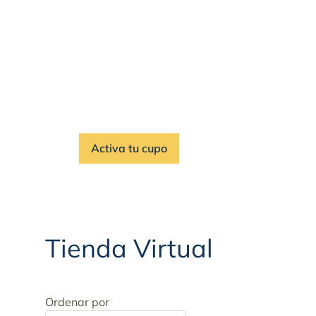
Con Vanti Listo, 
compra en solo 
tu casa o donde 
Activa tu cupo
Tienda Virtual
Ordenar por