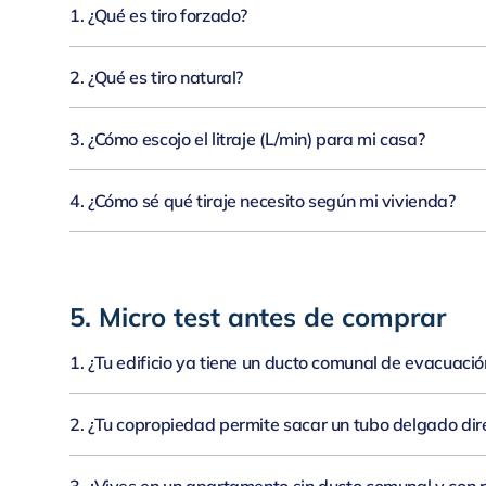
1. ¿Qué es tiro forzado?
Calentador con
ventilador
que expulsa los gases hacia afuera;
más flexib
2. ¿Qué es tiro natural?
Calentador que evacúa por
convección
(el aire caliente sube) usando
duc
3. ¿Cómo escojo el litraje (L/min) para mi casa?
Piensa en
cuántos puntos
usarás a la vez: para
1 punto
(una ducha o un 
4. ¿Cómo sé qué tiraje necesito según mi vivienda?
•
Si no tienes ducto vertical amplio o tu edificio limita ductos,
elige
tiro
• Si cuentas con ducto comunal/apto para 5" y quieres un equipo sin con
5. Micro test antes de comprar
1. ¿Tu edificio ya tiene un ducto comunal de evacuación
•
Sí → Recomendación: Tiro natural. Usa el ducto comunal y no depende d
•
No → Pasa a la 2.
2. ¿Tu copropiedad permite sacar un tubo delgado dire
•
Sí → Recomendación: Tiro forzado. Incorpora ventilador para expulsar l
•
No → Pasa a la 3.