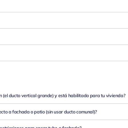
le de instalar
en viviendas sin ducto comunal;
requiere electricidad.
to vertical
del edificio;
no usa ventilador ni electricidad.
lavamanos) suelen bastar
6–10 L/min
; para
1–2 puntos
simultáneos, busca
12–16 L/
 forzado
por su evacuación asistida y mayor flexibilidad de instalación.
exión eléctrica,
elige
tiro natural.
 (el ducto vertical grande) y está habilitado para tu vivienda?
e ventilador; es la opción pensada para estas edificaciones.
cto a fachada o patio (sin usar ducto comunal)?
os gases por un tubo más delgado y ofrece mayor flexibilidad cuando no hay ducto com