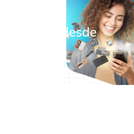
financia tu
5 minutos, desde
estés