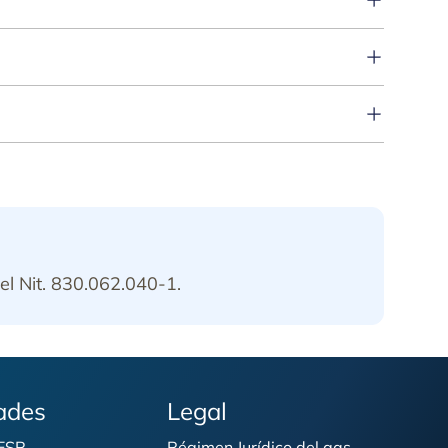
a ruta, la instalación puede no ser viable.
el Nit. 830.062.040-1.
ades
Legal
 ESP
Régimen Jurídico del gas