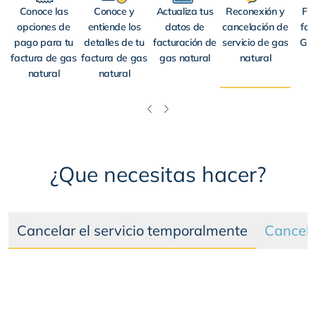
Conoce las
Conoce y
Actualiza tus
Reconexión y
Fin
opciones de
entiende los
datos de
cancelación de
fac
pago para tu
detalles de tu
facturación de
servicio de gas
Gru
factura de gas
factura de gas
gas natural
natural
natural
natural
¿Que necesitas hacer?
Cancelar el servicio temporalmente
Cancela