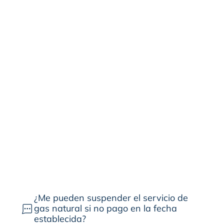
conceptos de factura y realizar la carta de
solicitud firmada por el suscriptor del
servicio.
2
.
¿Qué debes hacer?
3
.
¿Cuánto dura la suspensión
temporal?
¿Me pueden suspender el servicio de
gas natural si no pago en la fecha
establecida?