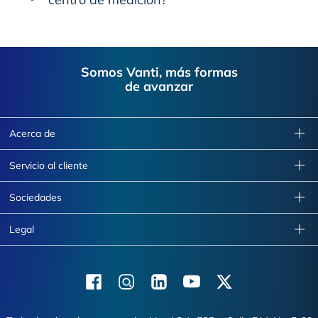
Footer
Somos Vanti, más formas
de avanzar
Acerca de
Servicio al cliente
Sociedades
Legal
Facebook
Instagram
Linkedin
Youtube
X (Twitter)