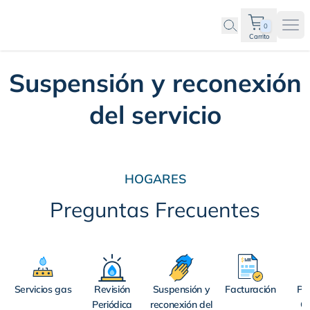
0
Ope
Carrito
Suspensión y reconexión
del servicio
HOGARES
Preguntas Frecuentes
Servicios gas
Revisión
Suspensión y
Facturación
Pet
Periódica
reconexión del
Q