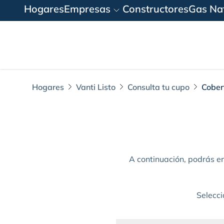
Hogares
Empresas
Constructores
Gas Nat
Hogares
Vanti Listo
Consulta tu cupo
Cober
Cobertura actual
A continuación, podrás en
Selecci