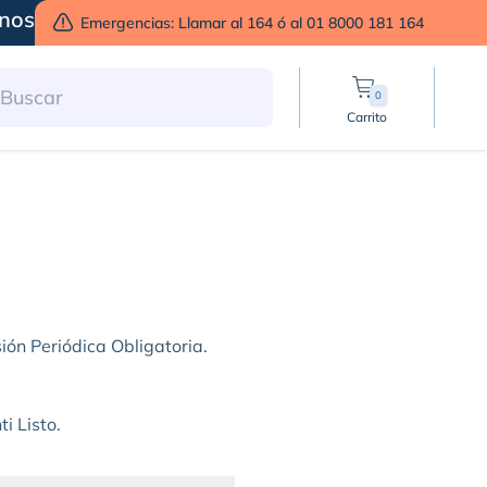
nos
Emergencias: Llamar al 164 ó al 01 8000 181 164
0
Carrito
ión Periódica Obligatoria.
i Listo.