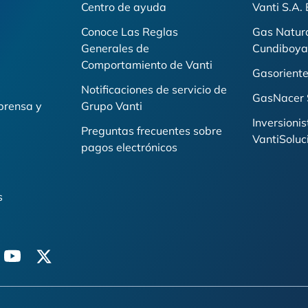
Centro de ayuda
Vanti S.A.
Conoce Las Reglas
Gas Natur
Generales de
Cundiboya
i
Comportamiento de Vanti
Gasoriente
Notificaciones de servicio de
GasNacer 
prensa y
Grupo Vanti
Inversionis
Preguntas frecuentes sobre
VantiSoluc
pagos electrónicos
s
n
youtube
twitter