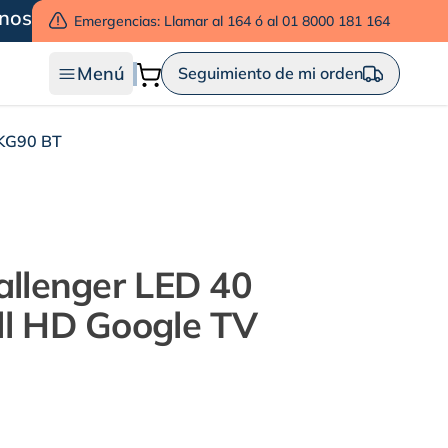
nos
Emergencias: Llamar al 164 ó al 01 8000 181 164
Menú
Seguimiento de mi orden
0KG90 BT
allenger LED 40
ll HD Google TV