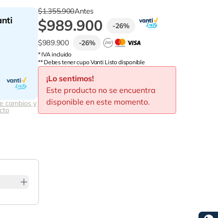
$1.355.900
Antes
nti
$989.900
-
26
%
$989.900
-
26
%
* IVA incluido
** Debes tener cupo Vanti Listo disponible
¡Lo sentimos!
Este producto no se encuentra
disponible en este momento.
de cambios y
cto
lenger.
o con