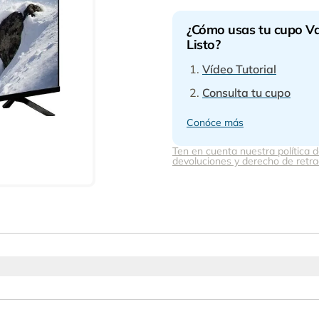
¿Cómo usas tu cupo Va
Listo?
Vídeo Tutorial
Consulta tu cupo
Conóce más
Ten en cuenta nuestra política 
devoluciones y derecho de retra
inteligente, práctica y conectada con este televisor de Chal
y colores equilibrados, ideales para acompañar cada moment