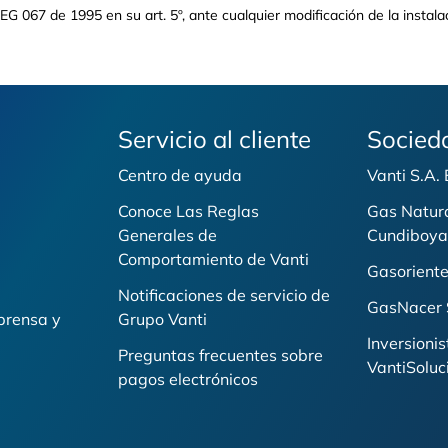
Google TV, accede fácilmente a tus plataformas favoritas y 
e cualquier modificación de la instalación interna que afecte su tamaño, capacidad total, o
z intuitiva que simplifica tu experiencia. Su conectividad c
ersonal técnico
sfrutar contenido sin esfuerzo, mientras el control por voz 
para que lo integres de forma elegante en tu hogar, optimiz
ratar con Vanti o con cualquier tercero habilitado para tal fin,
a combinación perfecta entre tecnología, comodidad y
 y/o adecuación, así como la revisión y certificación de la red interna.
tmo y transformar tu forma de ver televisión.
Servicio al cliente
Socied
Centro de ayuda
Vanti S.A.
Conoce Las Reglas
Gas Natur
Generales de
Cundiboya
i
Comportamiento de Vanti
Gasoriente
Notificaciones de servicio de
GasNacer 
prensa y
Grupo Vanti
Inversionis
Preguntas frecuentes sobre
VantiSoluc
pagos electrónicos