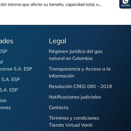
descubre
Ayuda
on WiFi,
hace que
ando el
ades
Legal
 ESP
Régimen Jurídico del gas
natural en Colombia
al
cense S.A. ESP
Transparencia y Acceso a la
Información
 S.A. ESP
Resolución CREG 080 - 2019
S.A. ESP
Notificaciones judiciales
tas
iones
Contacto
Términos y condiciones
Tienda Virtual Vanti