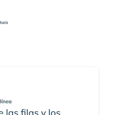
ctura
línea
 las filas y los