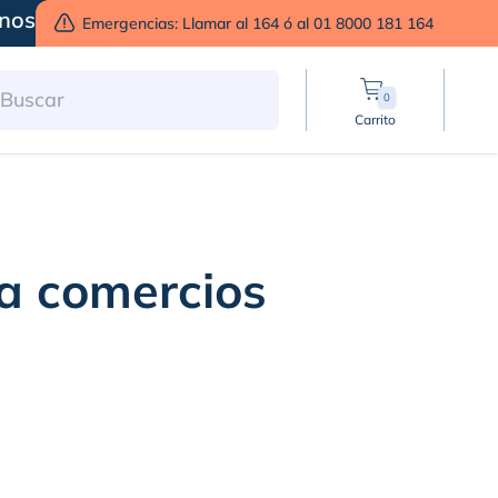
nos
Emergencias: Llamar al 164 ó al 01 8000 181 164
0
Carrito
a comercios