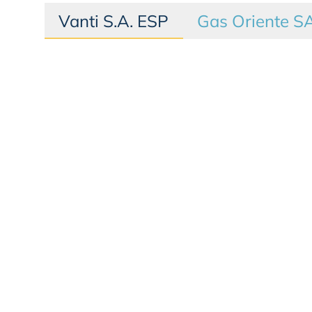
Vanti S.A. ESP
Gas Oriente S
PSE
Pagar Aquí