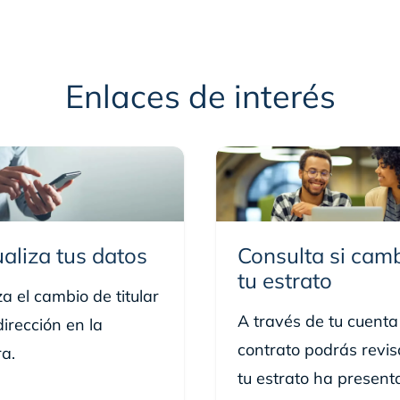
Enlaces de interés
 nombre de
Vanti SA ESP
aliza tus datos
Consulta si cam
tu estrato
za el cambio de titular
A través de tu cuenta
dirección en la
contrato podrás revisa
ra.
tu estrato ha present