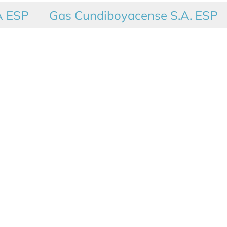
A ESP
Gas Cundiboyacense S.A. ESP
Paga tu factura en línea
Bancolombia pagos en línea
Pagar Aquí