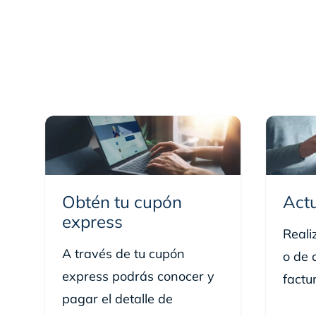
Corresponsales Scotiabank Colpatria
Corresponsales Grupo Aval
Corresponsales Banco Davivienda
Red CADE
Banco GNB Sudameris
Grandes superficies: Metro, Jumbo y Éxito.
GNB Sudameris. Si cancela con cheque, este debe ser de gerencia y a
Obtén tu cupón
Actu
express
Reali
A través de tu cupón
o de 
express podrás conocer y
factu
pagar el detalle de