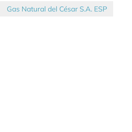
Gas Natural del César S.A. ESP
Pago único de varias facturas
Pagar Aquí