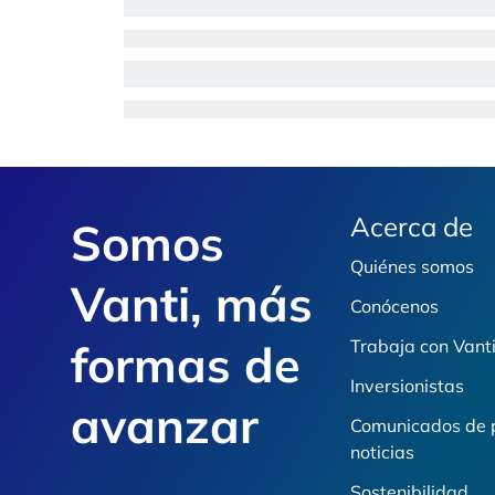
Footer
Acerca de
Somos
Quiénes somos
Vanti, más
Conócenos
formas de
Trabaja con Vant
Inversionistas
avanzar
Comunicados de 
noticias
Sostenibilidad