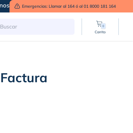
nos
Emergencias: Llamar al 164 ó al 01 8000 181 164
0
Carrito
 Factura